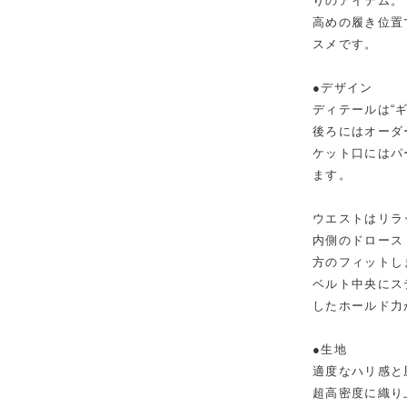
りのアイテム。
高めの履き位置
スメです。
●デザイン
ディテールは“
後ろにはオーダ
ケット口にはパ
ます。
ウエストはリラ
内側のドロース
方のフィットし
ベルト中央にス
したホールド力
●生地
適度なハリ感と
超高密度に織り