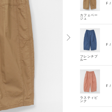
F 
カフェベー
ジュ
F 
フレンチブ
ルー
F 
ラスティピ
ンク