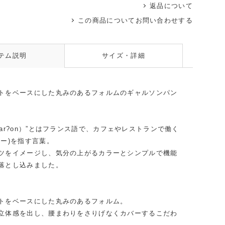
返品について
この商品についてお問い合わせする
ラステ
テム説明
サイズ・詳細
トをベースにした丸みのあるフォルムのギャルソンパン
ar?on）”とはフランス語で、カフェやレストランで働く
ター)を指す言葉。
ツをイメージし、気分の上がるカラーとシンプルで機能
落とし込みました。
トをベースにした丸みのあるフォルム。
立体感を出し、腰まわりをさりげなくカバーするこだわ