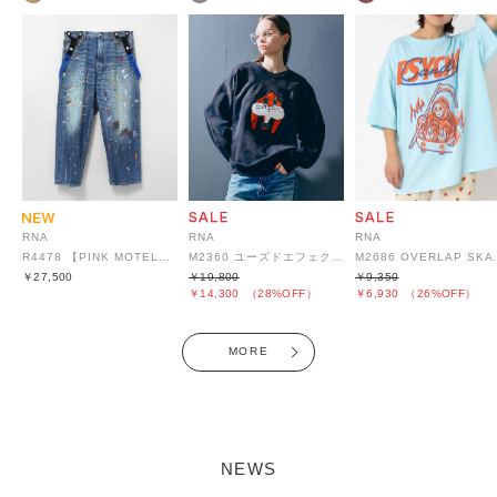
RNA
RNA
RNA
R4478 【PINK MOTEL】BIGサスペンダーパンツ
M2686 OVER
M2360 ユーズドエフェクトラビットトレーナー
￥27,500
￥9,350
￥19,800
￥6,930
（26%OFF）
￥14,300
（28%OFF）
MORE
NEWS