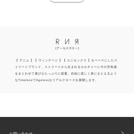
【 デニム 】【 ヴィンテージ 】【 ユニセックス 】をベースにしたス
トリートブランド。ストリートから生まれるカルチャーに今の空気感
をまとわせて遊び心たっぷりに提案。自由に楽しく身にまとえるよう
なTimelessでAgelessなリアルクローズを展開します。
お問い合わせ