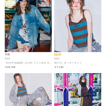
RNA
RNA
【9月中旬納期】J2195 ワイドBIG Gジャン
M2737 ボーダーキャミ
￥29,700
￥7,150