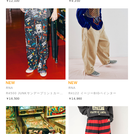
￥12,100
￥9,350
RNA
RNA
R4500 JUNKサンデープリントカーブシームパンツ
R4122 イージーBIGペインター
￥16,500
￥14,960