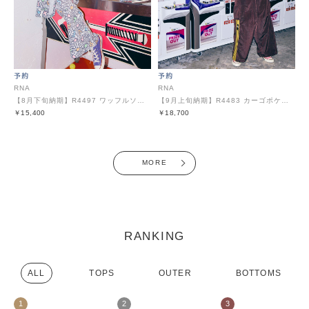
RNA
RNA
【8月下旬納期】R4497 ワッフルソフトフレア
【9月上旬納期】R4483 カーゴポケットトラックパンツ
￥15,400
￥18,700
MORE
RANKING
ALL
TOPS
OUTER
BOTTOMS
1
2
3