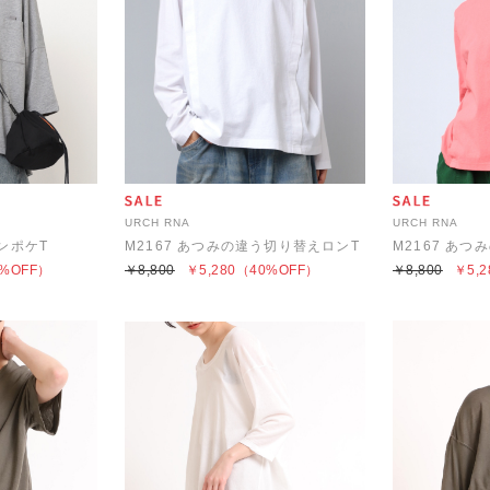
URCH RNA
URCH RNA
マンポケT
M2167 あつみの違う切り替えロンT
M2167 あ
%OFF）
￥8,800
￥5,280
（40%OFF）
￥8,800
￥5,2