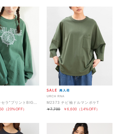
URCH RNA
M2603 "ケセラセラ"プリントBIGロンT
M2373 チビ袖ドルマンポケT
50
（20%OFF）
￥7,700
￥6,600
（14%OFF）