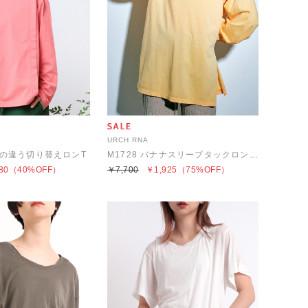
URCH RNA
つみの違う切り替えロンT
M1728 バナナスリーブタックロングTシャツ
80
（40%OFF）
￥7,700
￥1,925
（75%OFF）