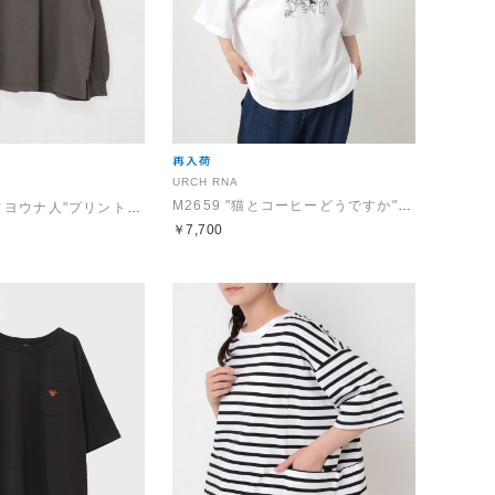
URCH RNA
M2659 "猫とコーヒーどうですか"プリント半Ｔ
M2702 "太陽ノヨウナ人"プリントBIGロンT
￥7,700