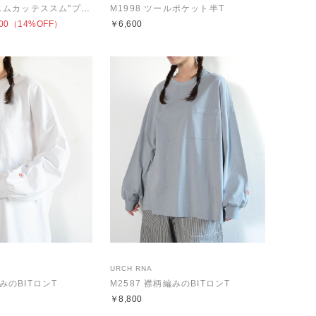
M2604 "マエニムカッテススム"プリント半T
M1998 ツールポケット半T
00
（14%OFF）
￥6,600
URCH RNA
編みのBITロンT
M2587 襟柄編みのBITロンT
￥8,800