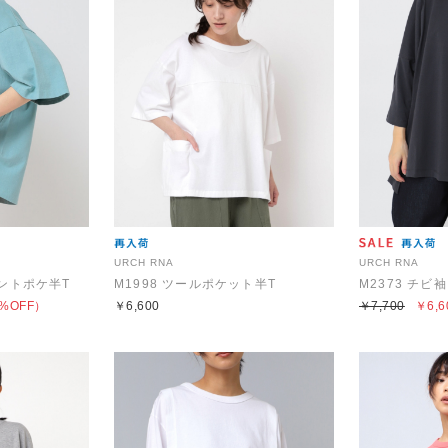
URCH RNA
URCH RNA
リントポケ半T
M1998 ツールポケット半T
M2373 チビ
%OFF）
￥6,600
￥7,700
￥6,6