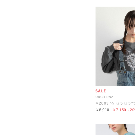
URCH RNA
￥8,910
￥7,150
（20