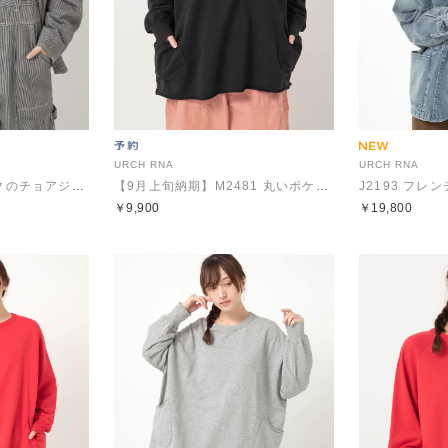
URCH RNA
URCH RNA
J2193 フレンチワークのチョアジャケット
【9月上旬納期】M2481 丸いポケットのBIGトレーナー
￥9,900
￥19,800