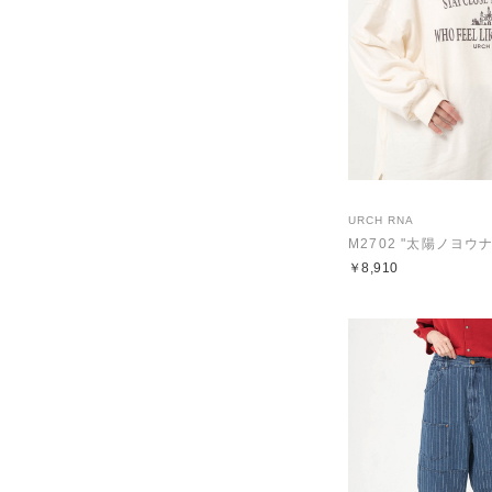
URCH RNA
￥8,910