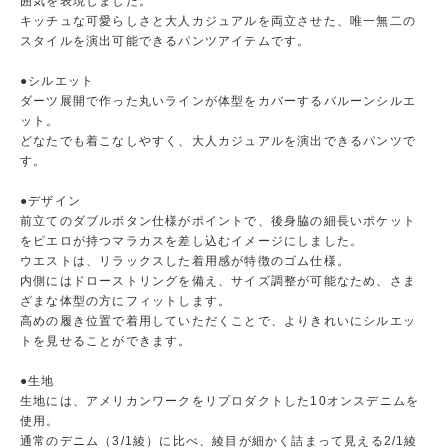
囲気を表現しました。
キッチュな可愛らしさと大人カジュアルを両立させた、唯一無二の
スタイルを演出可能できるパンツアイテムです。
●シルエット
ダーツ展開で作った丸いラインが体型をカバーするバルーンシルエ
ット。
どなたでも着こなしやすく、大人カジュアルを演出できるパンツで
す。
●デザイン
前立てのダブルボタン仕様がポイントで、後身脇の細長いポケット
をピエロが持つマラカスを差し込むイメージにしました。
ウエストは、リラックスした着用感が特徴のゴム仕様。
内側にはドローストリングを備え、サイズ調整が可能なため、さま
ざまな体型の方にフィットします。
高めの履き位置で着用していただくことで、よりきれいにシルエッ
トを見せることができます。
●生地
生地には、アメリカンワークをリプロダクトした10オンスデニムを
使用。
通常のデニム（3/1綾）に比べ、綾目が細かく詰まって見える2/1綾