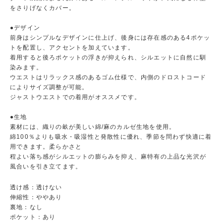
をさりげなくカバー。
●デザイン
前身はシンプルなデザインに仕上げ、後身には存在感のある4ポケッ
トを配置し、アクセントを加えています。
着用すると後ろポケットの浮きが抑えられ、シルエットに自然に馴
染みます。
ウエストはリラックス感のあるゴム仕様で、内側のドロストコード
によりサイズ調整が可能。
ジャストウエストでの着用がオススメです。
●生地
素材には、織りの畝が美しい綿/麻のカルゼ生地を使用。
綿100％よりも吸水・吸湿性と発散性に優れ、季節を問わず快適に着
用できます。柔らかさと
程よい落ち感がシルエットの膨らみを抑え、麻特有の上品な光沢が
風合いを引き立てます。
透け感：透けない
伸縮性：ややあり
裏地：なし
ポケット：あり