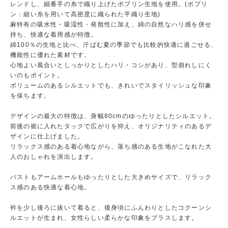
レンドし、細番手の糸で織り上げたポプリン生地を使用。(ポプリ
ン：細い糸を用いて高密度に織られた平織り生地)
麻特有の吸水性・吸湿性・発散性に加え、綿の自然なハリ感を併せ
持ち、快適な着用感が特徴。
綿100％の生地と比べ、汗ばむ夏の季節でも比較的快適に過ごせる、
機能性に優れた素材です。
心地よい風合いとしっかりとしたハリ・コシがあり、型崩れしにく
いのもポイント。
ボリュームのあるシルエットでも、きれいでスタイリッシュな印象
を保ちます。
デザインの最大の特徴は、身幅80cmのゆったりとしたシルエット。
前後の裾に入れたタックで広がりを抑え、オリジナリティのあるデ
ザインに仕上げました。
リラックス感のある着心地ながら、落ち感のある生地がこなれた大
人のおしゃれを演出します。
バストもアームホールもゆったりとした大きめサイズで、リラック
ス感のある快適な着心地。
衿を少し後ろに抜いて着ると、後身頃にふんわりとしたコクーンシ
ルエットが生まれ、女性らしい柔らかな印象をプラスします。