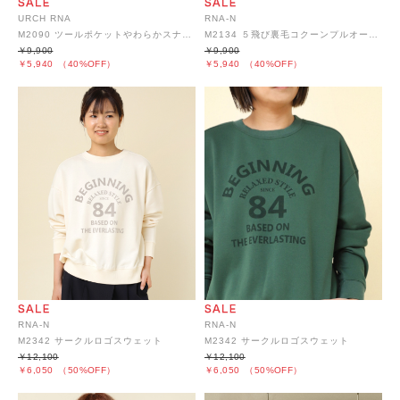
URCH RNA
RNA-N
M2090 ツールポケットやわらかスナップカーディガン
M2134 ５飛び裏毛コクーンプルオーバー
￥9,900
￥9,900
￥5,940
（40%OFF）
￥5,940
（40%OFF）
RNA-N
RNA-N
M2342 サークルロゴスウェット
M2342 サークルロゴスウェット
￥12,100
￥12,100
￥6,050
（50%OFF）
￥6,050
（50%OFF）