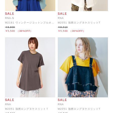
RNA-N
RNA
M2181 ヴィンテージコットンプルオーバー
M2051 強撚ロングタケスリットT
￥8,800
￥8,910
￥5,500
（38%OFF）
￥5,500
（38%OFF）
RNA
RNA
M2051 強撚ロングタケスリットＴ
M2051 強撚ロングタケスリットT