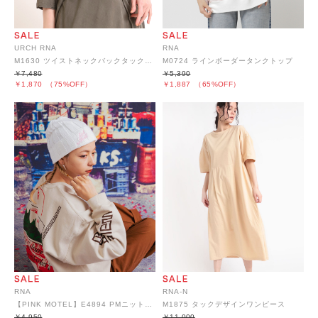
URCH RNA
RNA
M1630 ツイストネックバックタックTシャツ
M0724 ラインボーダータンクトップ
￥7,480
￥5,390
￥1,870
（75%OFF）
￥1,887
（65%OFF）
RNA
RNA-N
【PINK MOTEL】E4894 PMニットキャップ
M1875 タックデザインワンピース
￥4,950
￥11,000