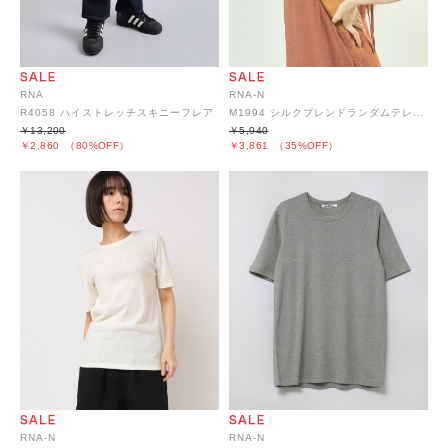
RNA
RNA-N
R4058 ハイストレッチスキニーフレア
M1994 シルクブレンドランダムテレコタンク
￥13,200
￥5,940
￥2,860
（80%OFF）
￥3,861
（35%OFF）
RNA-N
RNA-N