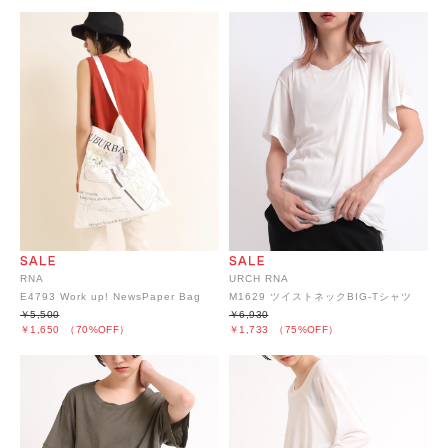
URCH RNA
RNA
M1629 ツイストネックBIG-Tシャツ
E4793 Work up! NewsPaper Bag
￥6,930
￥5,500
￥1,733
（75%OFF）
￥1,650
（70%OFF）