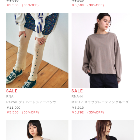
￥8,910
￥8,910
￥5,500
（38%OFF）
￥5,500
（38%OFF）
RNA
RNA-N
R4258 プチハートシアーパンツ
M1817 スラブプレーティングルーズプルオーバー
￥11,000
￥8,910
￥5,500
（50％OFF）
￥5,792
（35%OFF）