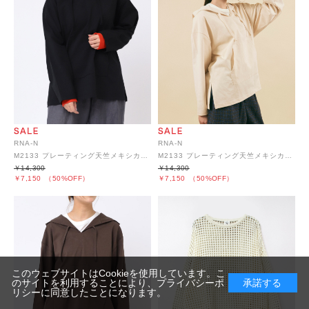
RNA-N
RNA-N
M2133 プレーティング天竺メキシカンパーカー
M2133 プレーティング天竺メキシカンパーカー
￥14,300
￥14,300
￥7,150
（50%OFF）
￥7,150
（50%OFF）
このウェブサイトはCookieを使用しています。こ
のサイトを利用することにより、
プライバシーポ
承諾する
リシー
に同意したことになります。