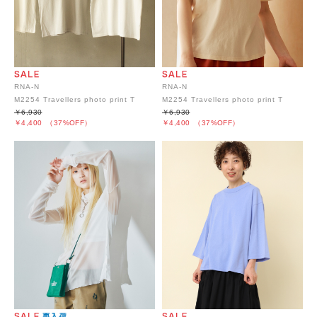
RNA-N
RNA-N
M2254 Travellers photo print T
M2254 Travellers photo print T
￥6,930
￥6,930
￥4,400
（37%OFF）
￥4,400
（37%OFF）