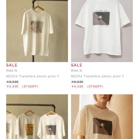
RNA-N
RNA-N
M2254 Travellers photo print T
M2254 Travellers photo print T
￥6,930
￥6,930
￥4,400
（37%OFF）
￥4,400
（37%OFF）