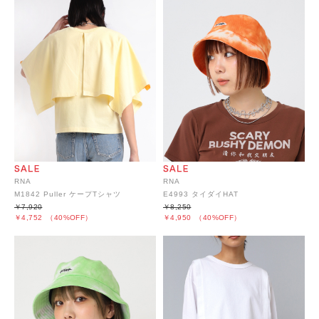
RNA
RNA
M1842 Puller ケープTシャツ
E4993 タイダイHAT
￥7,920
￥8,250
￥4,752
（40%OFF）
￥4,950
（40%OFF）