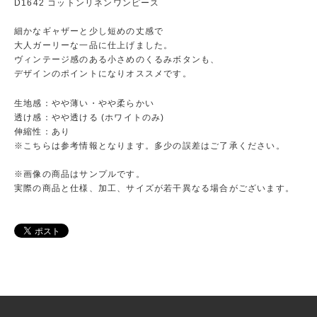
D1642 コットンリネンワンピース
細かなギャザーと少し短めの丈感で
大人ガーリーな一品に仕上げました。
ヴィンテージ感のある小さめのくるみボタンも、
デザインのポイントになりオススメです。
生地感：やや薄い・やや柔らかい
透け感：やや透ける (ホワイトのみ)
伸縮性：あり
※こちらは参考情報となります。多少の誤差はご了承ください。
※画像の商品はサンプルです。
実際の商品と仕様、加工、サイズが若干異なる場合がございます。