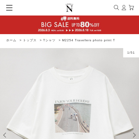
ホーム
>
トップス
>
Tシャツ
>
M2254 Travellers photo print T
1
/
51