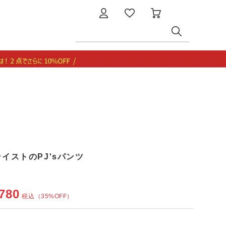
テイストのPJ'sパンツ
780
税込
（35%OFF）