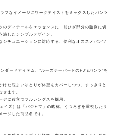
マ)のラフなイメージにワークテイストをミックスしたパンツ
ツのディテールをエッセンスに、前ひざ部分の脇側に切
を施したシンプルデザイン。
なシチュエーションに対応する、便利なオススメパンツ
スタンダードアイテム、”ルーズテーパードのPJ’sパンツ”を
かけた程よいゆとりが体型をカバーしつつ、すっきりと
なせます。
ーデに役立つフルレングスを採用。
ージェイズ）は「パジャマ」の略称。くつろぎを重視したリ
メージした商品名です。