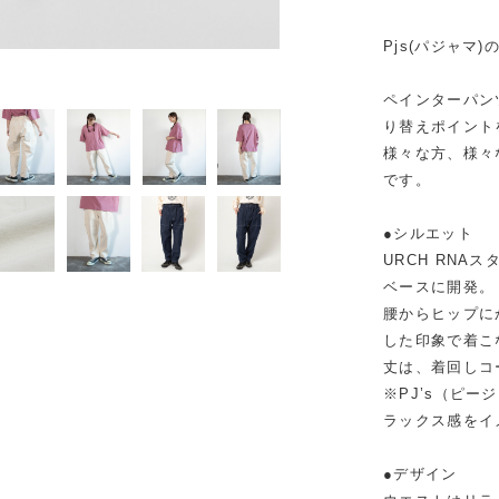
Pjs(パジャ
デニムONE WASH
ペインターパン
り替えポイント
様々な方、様々
です。
●シルエット
URCH RNA
ベースに開発。
腰からヒップに
した印象で着こ
丈は、着回しコ
※PJ’s（ピ
ラックス感をイ
●デザイン