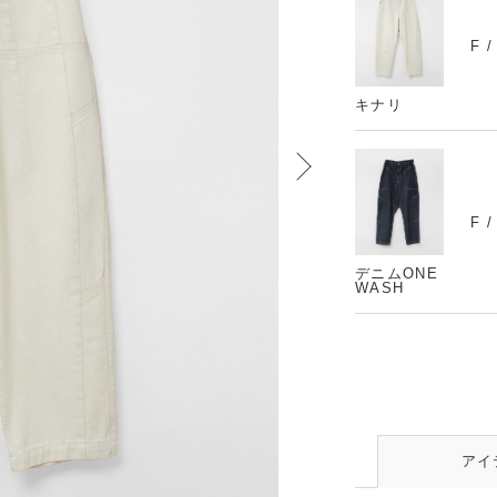
F 
キナリ
F 
デニムONE
WASH
アイ