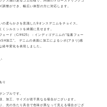
ックス感のあるゴム仕様で、内側のドローストリングコ
ズ調整ができ、幅広い体型の方に対応します。
いの柔らかさを意識した9オンスデニムをチョイス。
くくシルエットを綺麗に見せます。
ェード（C/#625）：インディゴデニムの”塩素フェー
SH加工”。 デニムの表面に加工によるシボ(アタリ)感
な経年変化を表現しました。
い
あり
サンプルです。
様、加工、サイズが若干異なる場合がございます。
り、光の当たり具合で色味が異なって見える場合がござ