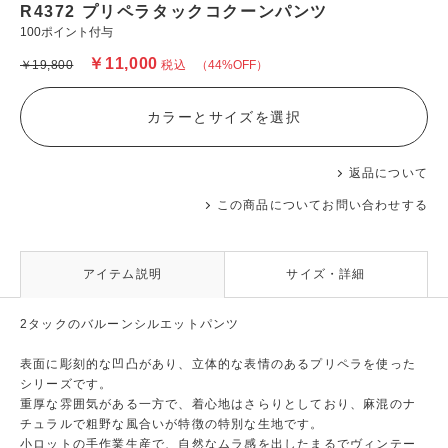
R4372 プリペラタックコクーンパンツ
100ポイント付与
￥11,000
￥19,800
税込
（44%OFF）
カラーとサイズを選択
返品について
この商品についてお問い合わせする
アイテム説明
サイズ・詳細
2タックのバルーンシルエットパンツ
表面に彫刻的な凹凸があり、立体的な表情のあるプリペラを使った
シリーズです。
重厚な雰囲気がある一方で、着心地はさらりとしており、麻混のナ
チュラルで粗野な風合いが特徴の特別な生地です。
小ロットの手作業生産で、自然なムラ感を出したまるでヴィンテー