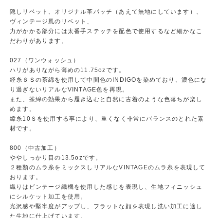
隠しリベット、オリジナル革パッチ（あえて無地にしています）、
ヴィンテージ風のリベット、
力がかかる部分には太番手ステッチを配色で使用するなど細かなこ
だわりがあります。
027（ワンウォッシュ）
ハリがありながら薄めの11.75ozです。
経糸６Ｓの茶綿を使用して中間色のINDIGOを染めており、濃色にな
り過ぎないリアルなVINTAGE色を再現。
また、茶綿の効果から履き込むと自然に古着のような色落ちが楽し
めます。
緯糸10Ｓを使用する事により、重くなく非常にバランスのとれた素
材です。
800（中古加工）
ややしっかり目の13.5ozです。
２種類のムラ糸をミックスしリアルなVINTAGEのムラ糸を表現して
おります。
織りはビンテージ織機を使用した感じを表現し、生地フィニッシュ
にシルケット加工を使用。
光沢感や堅牢度がアップし、フラットな顔を表現し洗い加工に適し
た生地に仕上げています。