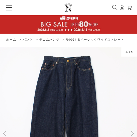
ホーム
>
パンツ
>
デニムパンツ
>
R4064 Nベーシックワイドストレート
1
/
15