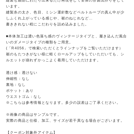
縫製も細部にわたり出来るだけ再現をして全体の雰囲気作りをして
います。
縫製糸の太さ、色目、ミシン運針数などベルトループの真ん中が少
しふくれ上がっている感じや、裾のねじれなど…
書ききれない程にこだわりを詰め込みました。
■本体加工は濃い色落ち感のヴィンテージタイプと、履き込んだ風合
いのダメージタイプの種類をご用意。
(「R4056」で検索いただくとラインナップをご覧いただけます）
裾のもたつきがない様に軽くロールアップをしていただいても、シ
ルエットが崩れずかっこよく着用していただけます。
透け感：透けない
伸縮性：なし
裏地：なし
ポケット：あり
ウエストゴム：なし
※こちらは参考情報となります。多少の誤差はご了承ください。
※画像の商品はサンプルです。
実際の商品と仕様、加工、サイズが若干異なる場合がございます。
【クーポン対象外アイテム】