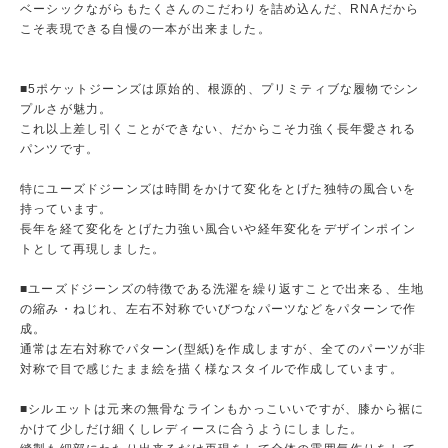
ベーシックながらもたくさんのこだわりを詰め込んだ、RNAだから
こそ表現できる自慢の一本が出来ました。
■5ポケットジーンズは原始的、根源的、プリミティブな履物でシン
プルさが魅力。
これ以上差し引くことができない、だからこそ力強く長年愛される
パンツです。
特にユーズドジーンズは時間をかけて変化をとげた独特の風合いを
持っています。
長年を経て変化をとげた力強い風合いや経年変化をデザインポイン
トとして再現しました。
■ユーズドジーンズの特徴である洗濯を繰り返すことで出来る、生地
の縮み・ねじれ、左右不対称でいびつなパーツなどをパターンで作
成。
通常は左右対称でパターン(型紙)を作成しますが、全てのパーツが非
対称で目で感じたまま絵を描く様なスタイルで作成しています。
■シルエットは元来の無骨なラインもかっこいいですが、膝から裾に
かけて少しだけ細くしレディースに合うようにしました。