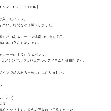
LUSIVE COLLECTION】
が入ったパンツ。
を用い、時間をかけ製作しました。
落ち感のあるレーヨン綿麻の生地を採用。
着心地の良さも魅力です。
でコーデの主役になるパンツ。
トなどシンプルでカジュアルなアイテムと好相性です。
ザインで品のある一枚に仕上がりました。
い
ももまで)
あり
情報となります。多少の誤差はご了承ください。