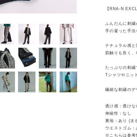
【RNA-N EXC
ふんだんに刺繍
手の凝った手法
ナチュラル感と
肌触りも良く、
たっぷりの刺繍
Tシャツやニッ
繊細な刺繍のデ
透け感：透けな
伸縮性：なし
裏地：あり (太
ウエストゴム：
※こちらは参考