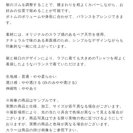
裾のゴムを調整することで、腰まわりを程よくカバーしながら、お
好みの位置で留めることが可能です。
ボトムのボリュームや身長に合わせて、バランスをアレンジできま
す。
素材には、オリジナルのスラブ感のあるベア天竺を使用。
ナチュラルで味のある表面感のため、シンプルなデザインながらも
印象的な一枚に仕上がっています。
裾と袖口のデザインにより、ラフに着ても大きめのTシャツを程よく
着崩したようなバランスで着ていただけます。
生地感：普通・やや柔らかい
透け感：やや透ける (白のみやや透ける)
伸縮性：ややあり
※画像の商品はサンプルです。
実際の商品と仕様、加工、サイズが若干異なる場合がございます。
※撮影場所により、光の当たり具合で色味が異なって見える場合が
ございます。商品写真はできる限り実物の色に近づけるようにして
おりますが、実際の商品と色味が異なる場合がございます。
カラーは商品の掛け画像をご参照下さい。