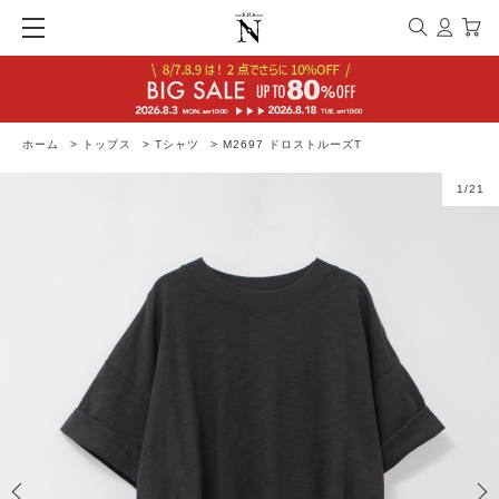
ホーム
>
トップス
>
Tシャツ
>
M2697 ドロストルーズT
1
/
21