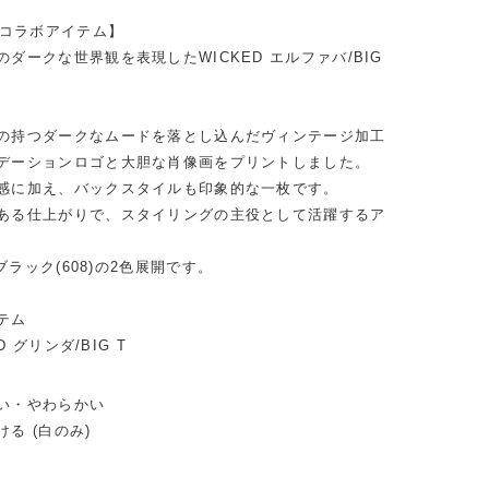
Dコラボアイテム】
ダークな世界観を表現したWICKED エルファバ/BIG
の持つダークなムードを落とし込んだヴィンテージ加工
デーションロゴと大胆な肖像画をプリントしました。
感に加え、バックスタイルも印象的な一枚です。
ある仕上がりで、スタイリングの主役として活躍するア
/ブラック(608)の2色展開です。
テム
ED グリンダ/BIG T
い・やわらかい
る (白のみ)