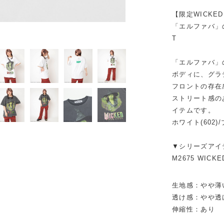
【限定WICKE
「エルファバ」の
ブラック
T
「エルファバ」
ボディに、グラ
フロントの存在
ストリート感の
イテムです。
ホワイト(602)
▼シリーズアイ
M2675 WICK
生地感：やや薄
透け感：やや透け
伸縮性：あり