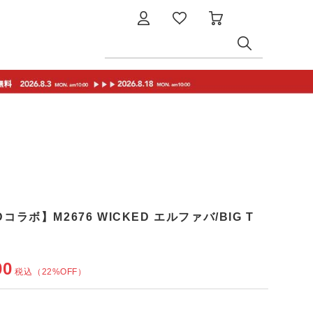
Dコラボ】M2676 WICKED エルファバ/BIG T
00
税込
（22%OFF）