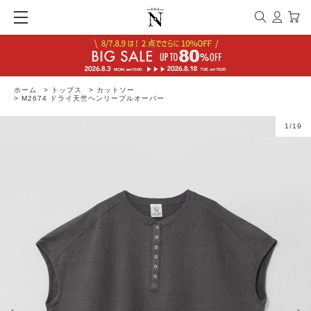
ホーム
>
トップス
>
カットソー
>
M2674 ドライ天竺ヘンリープルオーバー
1
/
19