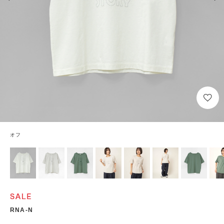
オフ
RNA-N