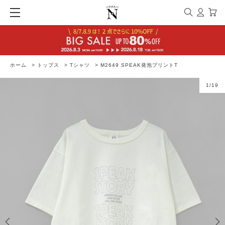
ホーム
>
トップス
>
Tシャツ
>
M2649 SPEAK発泡プリントT
1
/
19