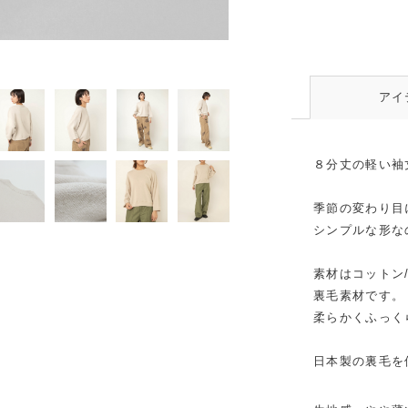
ベージュ
アイ
８分丈の軽い袖
季節の変わり目
シンプルな形な
素材はコットン
裏毛素材です。
柔らかくふっく
日本製の裏毛を