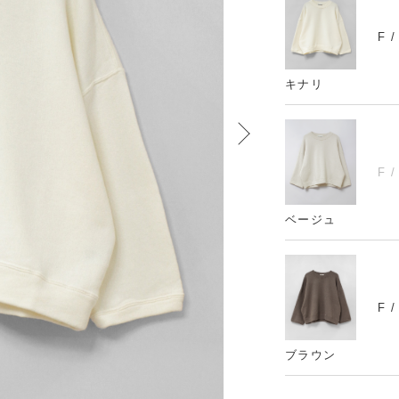
F 
キナリ
F 
ベージュ
F 
ブラウン