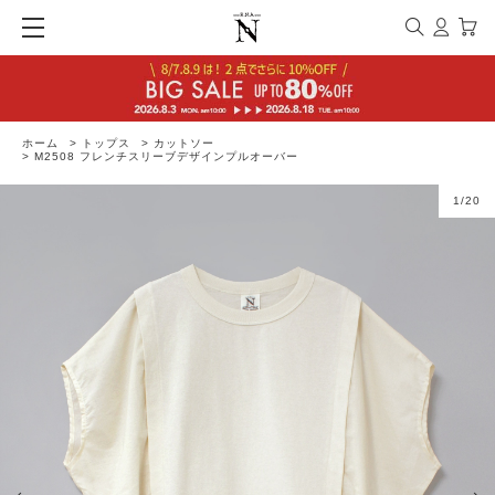
ホーム
>
トップス
>
カットソー
>
M2508 フレンチスリーブデザインプルオーバー
1
/
20