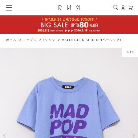
ホーム
>
トップス
>
Tシャツ
>
M2448 GEEK SHOPロゴベーシックT
1
/
10