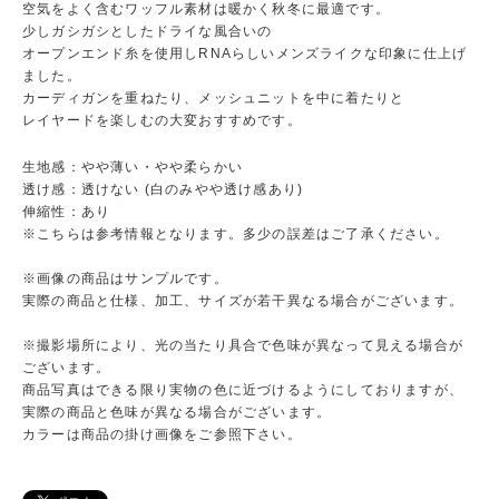
空気をよく含むワッフル素材は暖かく秋冬に最適です。
少しガシガシとしたドライな風合いの
オープンエンド糸を使用しRNAらしいメンズライクな印象に仕上げ
ました。
カーディガンを重ねたり、メッシュニットを中に着たりと
レイヤードを楽しむの大変おすすめです。
生地感：やや薄い・やや柔らかい
透け感：透けない (白のみやや透け感あり)
伸縮性：あり
※こちらは参考情報となります。多少の誤差はご了承ください。
※画像の商品はサンプルです。
実際の商品と仕様、加工、サイズが若干異なる場合がございます。
※撮影場所により、光の当たり具合で色味が異なって見える場合が
ございます。
商品写真はできる限り実物の色に近づけるようにしておりますが、
実際の商品と色味が異なる場合がございます。
カラーは商品の掛け画像をご参照下さい。