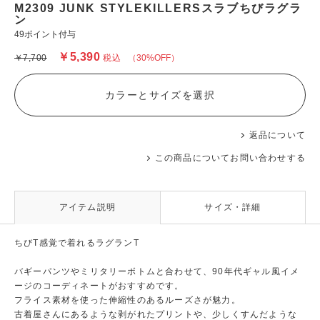
M2309 JUNK STYLEKILLERSスラブちびラグラ
ン
49ポイント付与
￥5,390
￥7,700
税込
（30%OFF）
カラーとサイズを選択
返品について
この商品についてお問い合わせする
アイテム説明
サイズ・詳細
ちびT感覚で着れるラグランT
バギーパンツやミリタリーボトムと合わせて、90年代ギャル風イメ
ージのコーディネートがおすすめです。
フライス素材を使った伸縮性のあるルーズさが魅力。
古着屋さんにあるような剥がれたプリントや、少しくすんだような