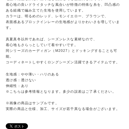
着心地の良いドライタッチな風合いが特徴の特殊な糸を、凹凸感の
ある組織で編み立てた生地を使用しています。
カラーは、明るめのレッド、レモンイエロー、ブラウンで、
表面感あるブロックインレーの生地感がよりかわいさを増していま
す。
真夏真冬以外であれば、シーズンレスな素材なので、
着心地もさらっとしていて着やすいです。
同シリーズのカーディガン（M2027）とドッキングすることも可
能。
コーディネートしやすくロングシーズン活躍できるアイテムです。
生地感：やや薄い・ハリのある
透け感：透けない
伸縮性：あり
※こちらは参考情報となります。多少の誤差はご了承ください。
※画像の商品はサンプルです。
実際の商品と仕様、加工、サイズが若干異なる場合がございます。