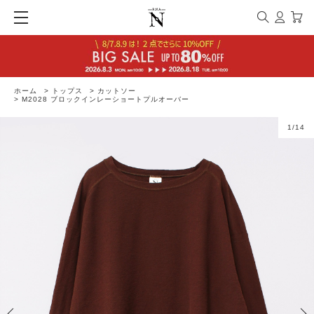
ホーム
>
トップス
>
カットソー
>
M2028 ブロックインレーショートプルオーバー
1
/
14