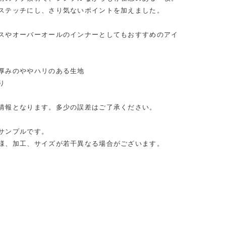
ステッチにし、さり気ないポイントを加えました。
mode
スやオーバーオールのインナーとしてもおすすめのアイ
厚みのややハリのある生地
り
情報となります。多少の誤差はご了承ください。
サンプルです。
様、加工、サイズが若干異なる場合がございます。