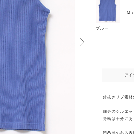
M 
ブルー
アイ
針抜きリブ素材
細身のシルエッ
身幅は十分にあ
凹凸感のある表