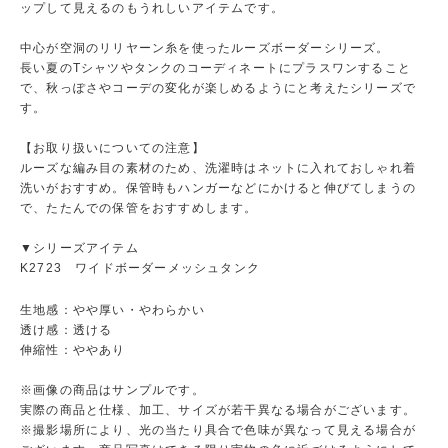
ップして見えるのもうれしいアイテムです。
中心が空洞のリリヤーン糸を使ったルーズボーダーシリーズ。
長い夏のTシャツやタンクのコーディネートにプラスワンすること
で、秋っぽさやコーデの変化が楽しめるようにと考えたシリーズで
す。
【お取り扱いについての注意】
ルーズな編み目の素材のため、洗濯時はネットに入れておしゃれ着
洗いがおすすめ。保管時もハンガーなどにかけると伸びてしまうの
で、たたんでの保管をおすすめします。
▼シリーズアイテム
K2723 ワイドボーダーメッシュタンク
生地感：やや厚い・やわらかい
透け感：透ける
伸縮性：ややあり
※画像の商品はサンプルです。
実際の商品と仕様、加工、サイズが若干異なる場合がございます。
※撮影場所により、光の当たり具合で色味が異なって見える場合が