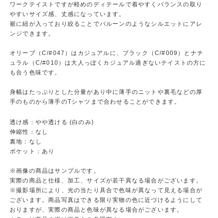
ワークテイストですが軽めのディテールで着やすくバランスの取り
やすいサイズ感、丈感になっています。
裾に紐が入っており絞ることでバルーンのようなシルエットにアレ
ンジできます。
オリーブ（C/#047）はカジュアルに、ブラック（C/#009）とナチ
ュラル（C/#010）は大人っぽくカジュアル過ぎないテイストの方に
も合う色味です。
身幅はたっぷりとした分量があり中に薄手のニットや裏毛などの厚
手のものから薄手のTシャツまで合わせることができます。
透け感：やや透ける (白のみ)
伸縮性：なし
裏地：なし
ポケット：あり
※画像の商品はサンプルです。
実際の商品と仕様、加工、サイズが若干異なる場合がございます。
※撮影場所により、光の当たり具合で色味が異なって見える場合が
ございます。商品写真はできる限り実物の色に近づけるようにして
おりますが、実際の商品と色味が異なる場合がございます。