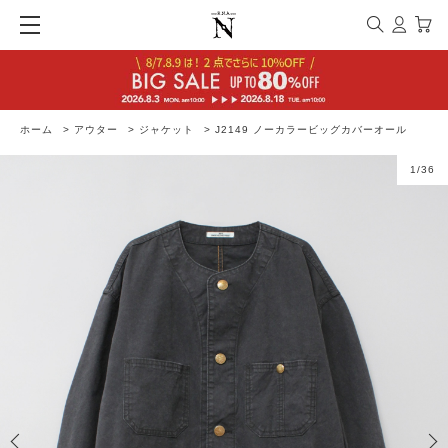
ホーム
>
アウター
>
ジャケット
>
J2149 ノーカラービッグカバーオール
1
/
36