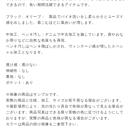
できるので、長い期間活躍できるアイテムです。
ブラック、オリーブ： 製品でバイオ洗いをし柔らかさとユーズド
感を出しました。着こむほどに風合いが増します。
中加工、ペンキ汚し：デニムで中古加工を施しています。肩やおな
か周りなどに自然な色落ちを再現。
ペンキ汚しはペンキ飛ばしがされ、ヴィンテージ感が増したスペシ
ャル加工となります。
透け感：透けない
伸縮性：なし
裏地：なし
ポケット：あり
※画像の商品はサンプルです。
実際の商品と仕様、加工、サイズが若干異なる場合がございます。
※撮影場所により、光の当たり具合で色味が異なって見える場合が
ございます。商品写真はできる限り実物の色に近づけるようにして
おりますが、実際の商品と色味が異なる場合がございます。
カラーは商品の掛け画像をご参照下さい。