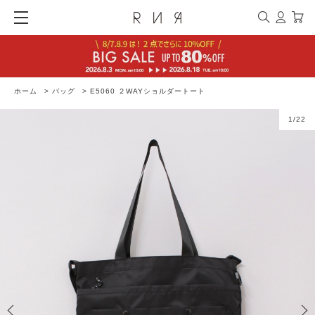
ホーム
>
バッグ
>
E5060 ２WAYショルダートート
1
/
22