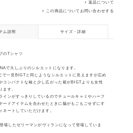
返品について
この商品についてお問い合わせする
レッド
テム説明
サイズ・詳細
プのTシャツ
のRNAで久しぶりのシルエットになります。
着丈で一見BIGTと同じようなシルエットに見えますが広め
やコンパクトな袖と少し広がった裾がBIGTよりも女性
ります。
ラインがすっきりしているのでチュールキャミやハーフ
ヤードアイテムを合わせたときに脇がもごもごせずにす
ィネートしていただけます。
1で登場したゼリーマンがヴィランになって登場していま