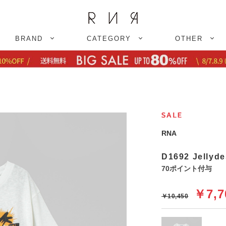
BRAND
CATEGORY
OTHER
RNA
D1692 Jelly
70ポイント付与
￥7,7
￥10,450