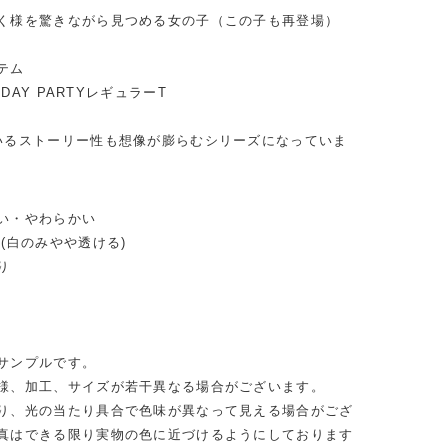
く様を驚きながら見つめる女の子（この子も再登場）
テム
THDAY PARTYレギュラーT
いるストーリー性も想像が膨らむシリーズになっていま
い・やわらかい
(白のみやや透ける)
り
サンプルです。
様、加工、サイズが若干異なる場合がございます。
り、光の当たり具合で色味が異なって見える場合がござ
真はできる限り実物の色に近づけるようにしております