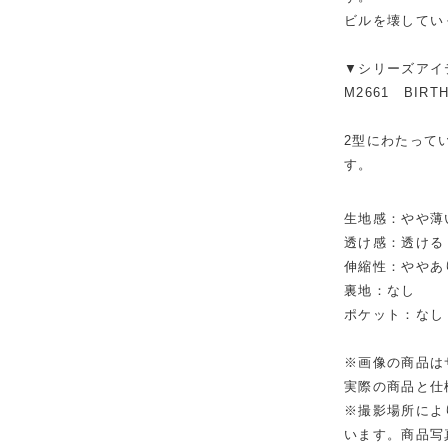
ビルを壊してい
▼シリーズアイ
M2661 BIR
2型にわたって
す。
生地感：やや薄
透け感：透ける 
伸縮性：ややあ
裏地：なし
ポケット：なし
※画像の商品は
実際の商品と仕
※撮影場所によ
います。商品写