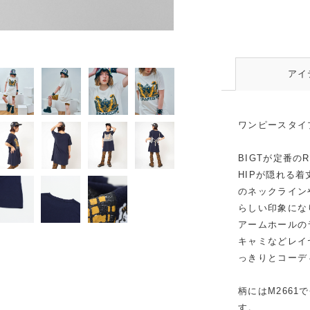
ネイビー
アイ
ワンピースタイ
BIGTが定番
HIPが隠れる
のネックライン
らしい印象にな
アームホールの
キャミなどレイ
っきりとコーデ
柄にはM266
す。