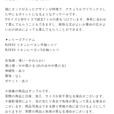
袖にタックが入ったデザインが特徴で、ナチュラルでリラックスし
た中にもポイントになるようなディテールです。
SサイズとMサイズで総丈7ｃｍの差をつけています。身長に合わせ
て選んでもらうこともできますし、軽快な丈がよいか重めの丈がよ
いかの好みによっても選んでもらうことができます。
▼シリーズアイテム
B2892 リネンレーヨン半袖シャツ
B2893 リネンレーヨン5分袖シャツ
生地感：薄い・やわらかい
透け感：やや透ける (白のみやや透ける)
伸縮性：あり
裏地：なし
ポケット：あり
※画像の商品はサンプルです。
実際の商品と仕様、加工、サイズが若干異なる場合がございます。
※撮影場所により、光の当たり具合で色味が異なって見える場合が
ございます。商品写真はできる限り実物の色に近づけるようにして
おりますが、実際の商品と色味が異なる場合がございます。