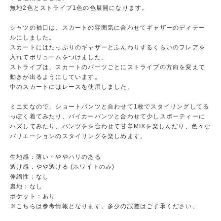
無地2色とストライプ1色の色展開になります。
シャツの袖口は、スカートの雰囲気に合わせてギャザーのディテー
ルにしました。
スカートにはたっぷりのギャザーとふんわりするくらいのフレアを
入れてボリュームをつけました。
ストライプは、スカートのパーツごとにストライプの方向を変えて
動きが出るようにしています。
中のスカートにはレースを使用しました。
ミニ丈なので、ショートパンツと合わせて1枚でスタイリングしてる
っぽく着てみたり、バイカーパンツと合わせて少しスポーティーに
ハズしてみたり、パンツをを合わせて甘辛MIXを楽しんだり、色々な
バリエーションのスタイリングを楽しめます。
生地感：薄い・ややハリのある
透け感：やや透ける (ホワイトのみ)
伸縮性：なし
裏地：なし
ポケット：あり
※こちらは参考情報となります。多少の誤差はご了承ください。