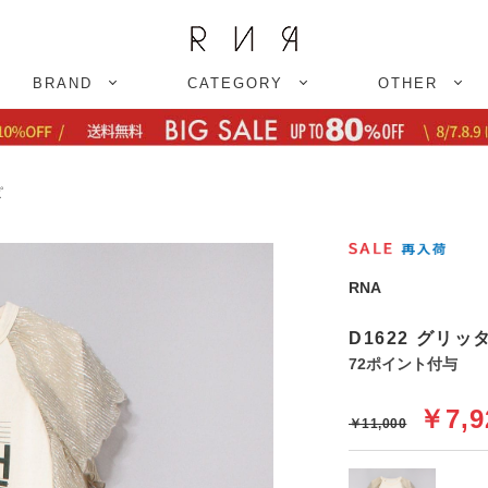
BRAND
CATEGORY
OTHER
ピ
RNA
D1622 グリ
72ポイント付与
￥7,9
￥11,000