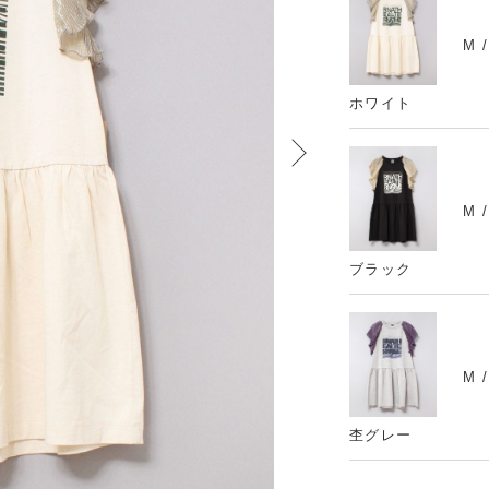
M 
ホワイト
M 
ブラック
M 
杢グレー