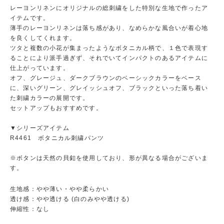
レーヨンリネンにオリジナルの総刺繍をした特別な生地で作ったア
イテムです。
薄手のレーヨンリネンは落ち感があり、なめらかな風合いが着心地
を良くしてくれます。
ツタと複数の小花が集まったようなボタニカル柄で、１色で表現す
ることにより派手過ぎず、それでいてインパクトのあるアイテムに
仕上がっています。
オフ、グレージュ、ダークブラウンのベーシックカラーをベース
に、深いグリーン、グレイッシュオフ、ブラックといった落ち着い
た刺繍カラーの展開です。
セットアップもおすすめです。
▼シリーズアイテム
R4461 ボタニカル刺繍パンツ
※ボタンは天然の貝釦を使用しており、形が異なる場合がございま
す。
生地感：やや薄い・やや柔らかい
透け感：やや透ける (白のみやや透ける)
伸縮性：なし