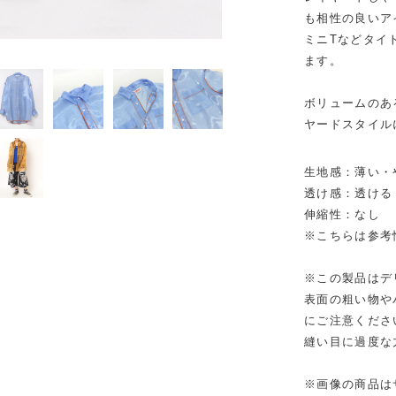
も相性の良いア
ミニTなどタイ
ます。
ボリュームのあ
ヤードスタイル
生地感：薄い・
透け感：透ける
伸縮性：なし
※こちらは参考
※この製品はデ
表面の粗い物や
にご注意くださ
縫い目に過度な
※画像の商品は