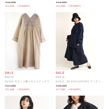
￥16,500
￥14,300
￥4,950
（70%OFF）
￥4,290
（70%OFF）
RNA-N
RNA-N
D1534 モロッコ風クロスステッチワンピース
G1011 【N EXCLUSIVE】アンティークリネンギャザースカート
￥17,600
￥25,300
￥5,280
（70%OFF）
￥7,590
（70%OFF）