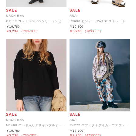
URCH RNA
RNA
D1500 コットンベアヘンリーワンピ
R3690 ビンテージWASHストレート
￥10,780
￥19,800
￥3,234
（70%OFF）
￥5,940
（70%OFF）
URCH RNA
RNA
M0490 コード入りデザインプルオーバー
R4277 エフェクトダイカーゴスウェットパンツ
￥10,780
￥18,700
￥3,234
（70%OFF）
￥9,900
（47%OFF）