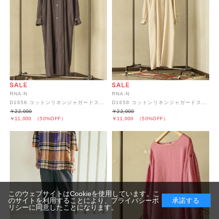
RNA-N
RNA-N
D1658 コットンリネンジャガードストライプワンピース
D1658 コットンリネンジャガードストライプワンピース
￥22,000
￥22,000
￥11,000
（50%OFF）
￥11,000
（50%OFF）
このウェブサイトはCookieを使用しています。こ
のサイトを利用することにより、
プライバシーポ
承諾する
リシー
に同意したことになります。