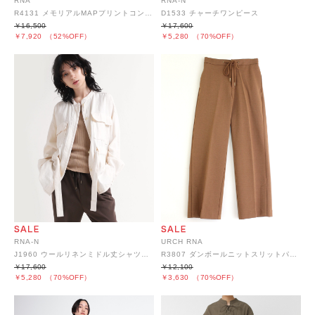
RNA
RNA-N
R4131 メモリアルMAPプリントコンパクトフレアー
D1533 チャーチワンピース
￥16,500
￥17,600
￥7,920
（52%OFF）
￥5,280
（70%OFF）
RNA-N
URCH RNA
J1960 ウールリネンミドル丈シャツジャケット
R3807 ダンボールニットスリットパンツ
￥17,600
￥12,100
￥5,280
（70%OFF）
￥3,630
（70%OFF）