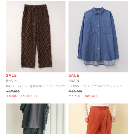
RNA-N
RNA-N
R4270 パイルJＱ幾何学イージーパンツ
B2855 インディゴ5ozデニムシャツ
￥17,600
￥15,400
￥8,800
（50%OFF）
￥7,700
（50%OFF）