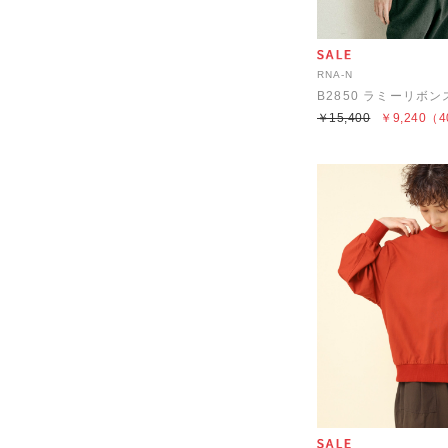
RNA-N
￥15,400
￥9,240
（4