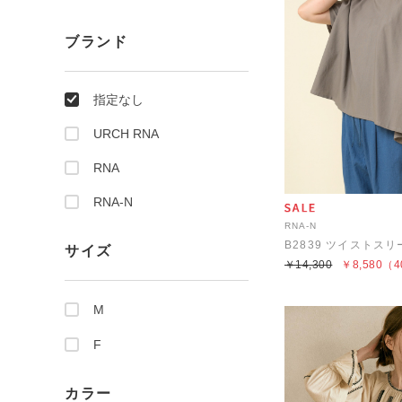
ブランド
指定なし
URCH RNA
RNA
RNA-N
RNA-N
B2839 ツイストス
サイズ
￥14,300
￥8,580
（4
M
F
カラー