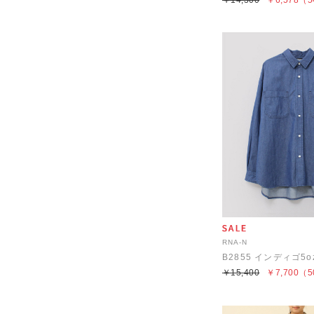
￥14,300
￥6,578
（5
RNA-N
B2855 インディゴ5
￥15,400
￥7,700
（5