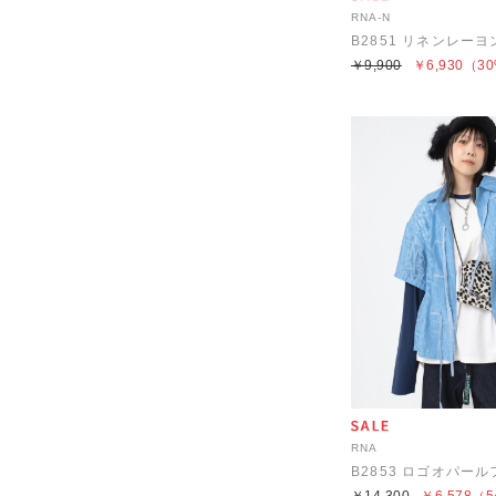
RNA-N
￥9,900
￥6,930
（30
RNA