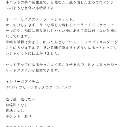
小ロットの手作業生産で、自然なムラ感を出したまるでヴィンテー
ジのような色合いも特徴です。
オーバーサイズのテーラードジャケット。
かっちりしすぎず、ラフな感じで着れるテーラードジャケットで、
一つ釦や、袖口は折り返ししやすい様にあえて釦は付けない仕様に
なっています。
身幅や袖幅は大きく、ゆったりとしていて、ドロップショルダーが
さらにカジュアルで、良い意味で決まりすぎないゆるっとかっこい
いジャケットに仕上がりました。
セットアップがゆるかっこよく着こなせるので、他とは違ったジャ
ケットスタイルが提案できます。
▼シリーズアイテム
R4372 プリペラタックコクーンパンツ
透け感：透けない
伸縮性：なし
裏地：なし
ポケット：あり