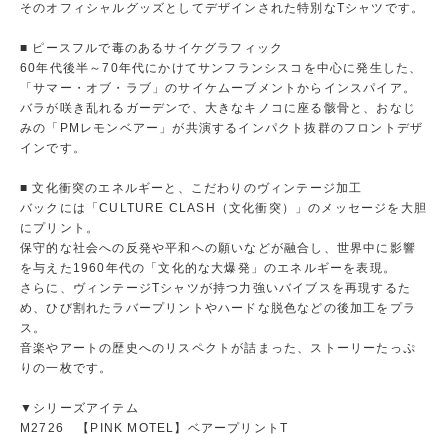
そのオフィシャルグッズとしてデザインされた特別なTシャツです。
■ ピースフルで毒のあるサイケグラフィック
60年代後半～70年代にかけてサンフランシスコを中心に発生した、
「サマー・オブ・ラブ」のサイケムーブメントからインスパイア。
バラが咲き乱れるガーデンで、大きなキノコに座る骸骨と、おなじ
みの「PMレモンベアー」が共演するインパクト抜群のフロントデザ
インです。
■ 文化衝突のエネルギーと、こだわりのヴィンテージ加工
バックには「CULTURE CLASH（文化衝突）」のメッセージを大胆
にプリント。
保守的な社会への反発や平和への願いなどが融合し、世界中に影響
を与えた1960年代の「文化的な大爆発」のエネルギーを表現。
さらに、ヴィンテージTシャツが持つ力強いバイブスを再現するた
め、ひび割れたラバープリントやハードな脱色などの後加工をプラ
ス。
音楽やアートの歴史へのリスペクトが詰まった、ストーリーたっぷ
りの一枚です。
▼シリーズアイテム
M2726 【PINK MOTEL】ベアープリントT