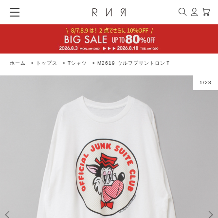
ホーム
>
トップス
>
Tシャツ
>
M2619 ウルフプリントロンＴ
1
/
28