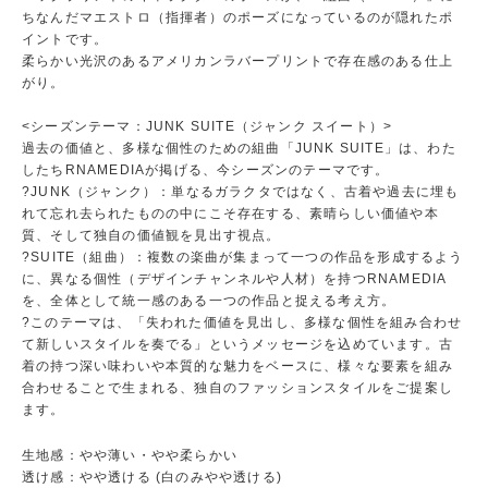
ちなんだマエストロ（指揮者）のポーズになっているのが隠れたポ
イントです。
柔らかい光沢のあるアメリカンラバープリントで存在感のある仕上
がり。
<シーズンテーマ：JUNK SUITE（ジャンク スイート）>
過去の価値と、多様な個性のための組曲「JUNK SUITE」は、わた
したちRNAMEDIAが掲げる、今シーズンのテーマです。
?JUNK（ジャンク）：単なるガラクタではなく、古着や過去に埋も
れて忘れ去られたものの中にこそ存在する、素晴らしい価値や本
質、そして独自の価値観を見出す視点。
?SUITE（組曲）：複数の楽曲が集まって一つの作品を形成するよう
に、異なる個性（デザインチャンネルや人材）を持つRNAMEDIA
を、全体として統一感のある一つの作品と捉える考え方。
?このテーマは、「失われた価値を見出し、多様な個性を組み合わせ
て新しいスタイルを奏でる」というメッセージを込めています。古
着の持つ深い味わいや本質的な魅力をベースに、様々な要素を組み
合わせることで生まれる、独自のファッションスタイルをご提案し
ます。
生地感：やや薄い・やや柔らかい
透け感：やや透ける (白のみやや透ける)