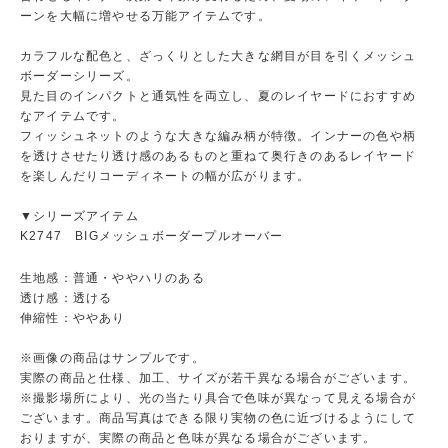
ーンを大幅に増やせる万能アイテムです。
カラフルな配色と、ざっくりとした大きな網目が目を引くメッシュ
ボーダーシリーズ。
見た目のインパクトと通気性を両立し、夏のレイヤードにおすすめ
なアイテムです。
フィッシュネットのような大きな編み柄が特徴。インナーの色や柄
を透けさせたり透け感のあるものと重ねて奥行きのあるレイヤード
を楽しんだりコーディネートの幅が広がります。
▼シリーズアイテム
K2747 BIGメッシュボーダープルオーバー
生地感：普通・ややハリのある
透け感：透ける
伸縮性：ややあり
※画像の商品はサンプルです。
実際の商品と仕様、加工、サイズが若干異なる場合がございます。
※撮影場所により、光の当たり具合で色味が異なって見える場合が
ございます。商品写真はできる限り実物の色に近づけるようにして
おりますが、実際の商品と色味が異なる場合がございます。