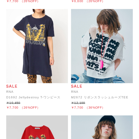
￥7,700
（26%OFF）
￥6,600
（26%OFF）
RNA
RNA
D1692 Jellydestroy T-ワンピース
M2672 リボンスラッシュルーズTEE
￥10,450
￥12,100
￥7,700
（26%OFF）
￥7,700
（36%OFF）