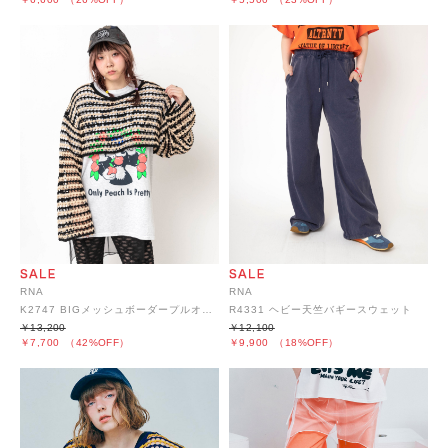
RNA
RNA
K2747 BIGメッシュボーダープルオーバー
R4331 ヘビー天竺バギースウェット
￥13,200
￥12,100
￥7,700
（42%OFF）
￥9,900
（18%OFF）