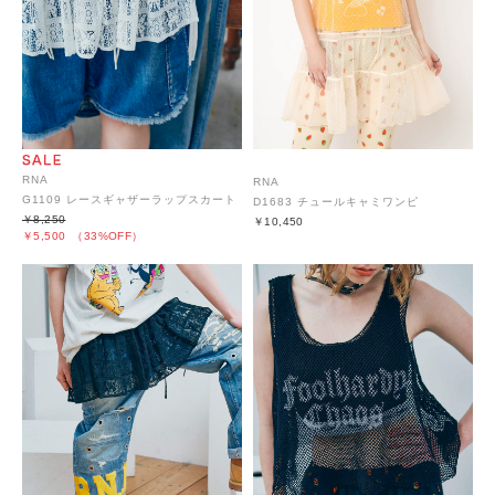
RNA
RNA
G1109 レースギャザーラップスカート
D1683 チュールキャミワンピ
￥8,250
￥10,450
￥5,500
（33%OFF）