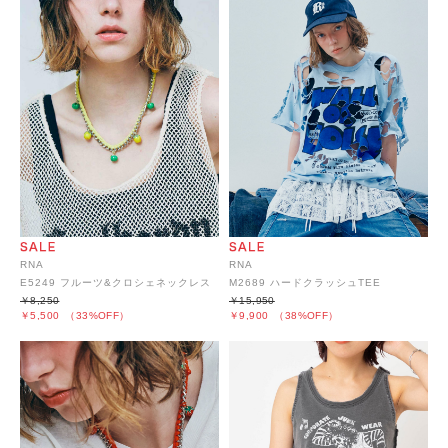
RNA
RNA
E5249 フルーツ&クロシェネックレス
M2689 ハードクラッシュTEE
￥8,250
￥15,950
￥5,500
（33%OFF）
￥9,900
（38%OFF）