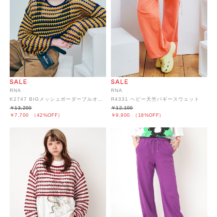
RNA
RNA
K2747 BIGメッシュボーダープルオーバー
R4331 ヘビー天竺バギースウェット
￥13,200
￥12,100
￥7,700
（42%OFF）
￥9,900
（18%OFF）