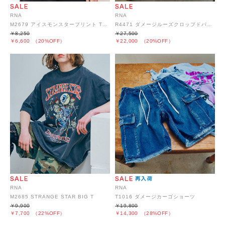
RNA
RNA
R4471 ダメージルーズクロップドパンツ
M2679 アイスモンスタープリント TEE
￥27,500
￥8,250
￥22,000
（20%OFF）
￥6,600
（20%OFF）
RNA
RNA
M2685 STRANGE STAR BIG T
T1016 ダメージカーゴショーツ
￥9,900
￥19,800
￥7,700
（22%OFF）
￥14,300
（28%OFF）