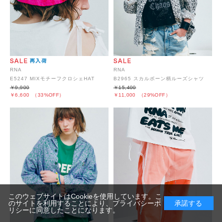
RNA
RNA
E5247 MIXモチーフクロシェHAT
B2965 スカルボーン柄ルーズシャツ
￥9,900
￥15,400
￥6,600
（33%OFF）
￥11,000
（29%OFF）
このウェブサイトはCookieを使用しています。こ
のサイトを利用することにより、
プライバシーポ
承諾する
リシー
に同意したことになります。