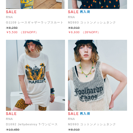
RNA
RNA
G1109 レースギャザーラップスカート
M2693 コットンメッシュタンク
￥8,250
￥8,910
￥5,500
（33%OFF）
￥6,600
（26%OFF）
RNA
RNA
D1692 Jellydestroy T-ワンピース
M2693 コットンメッシュタンク
￥10,450
￥8,910