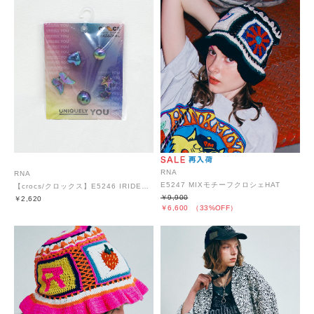
RNA
RNA
E5247 MIXモチーフクロシェHAT
【crocs/クロックス】E5246 IRIDESCENT META 5PACK
￥9,900
￥2,620
￥6,600
（33%OFF）