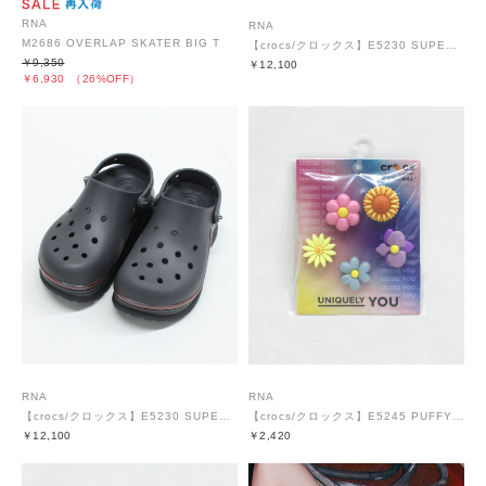
RNA
RNA
M2686 OVERLAP SKATER BIG T
【crocs/クロックス】E5230 SUPER BAE CLOG
￥9,350
￥12,100
￥6,930
（26%OFF）
RNA
RNA
【crocs/クロックス】E5230 SUPER BAE CLOG
【crocs/クロックス】E5245 PUFFY FLOWERS 5PACK
￥12,100
￥2,420