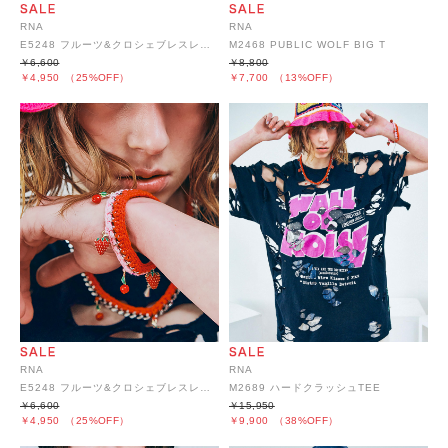
RNA
RNA
E5248 フルーツ&クロシェブレスレット
M2468 PUBLIC WOLF BIG T
￥6,600
￥8,800
￥4,950
（25%OFF）
￥7,700
（13%OFF）
RNA
RNA
M2689 ハードクラッシュTEE
E5248 フルーツ&クロシェブレスレット
￥15,950
￥6,600
￥9,900
（38%OFF）
￥4,950
（25%OFF）