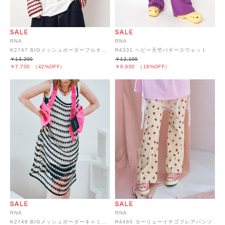
RNA
RNA
K2747 BIGメッシュボーダープルオーバー
R4331 ヘビー天竺バギースウェット
￥13,200
￥12,100
￥7,700
（42%OFF）
￥9,900
（18%OFF）
RNA
RNA
K2748 BIGメッシュボーダーキャミワンピース
R4460 ヨーリューイチゴフレアパンツ