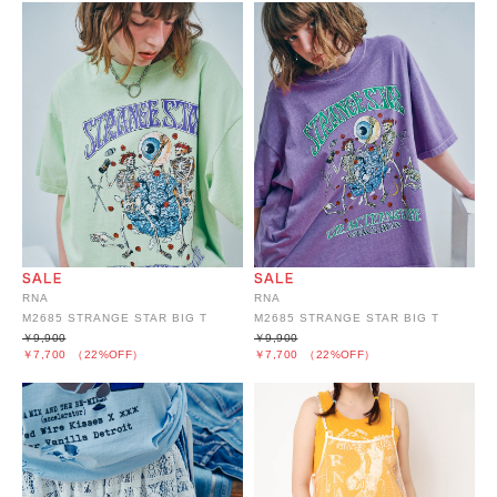
RNA
RNA
M2685 STRANGE STAR BIG T
M2685 STRANGE STAR BIG T
￥9,900
￥9,900
￥7,700
（22%OFF）
￥7,700
（22%OFF）