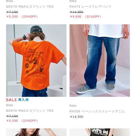
RNA
RNA
M2678 RNAロゴプリント TEE
R4473 レースフレアパンツ
￥7,150
￥14,300
￥5,500
（23%OFF）
￥9,900
（31%OFF）
RNA
RNA
M2678 RNAロゴプリント TEE
R4056 ベーシックストレートデニム
￥7,150
￥16,500
￥5,500
（23%OFF）