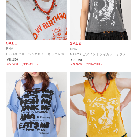
RNA
RNA
E5249 フルーツ&クロシェネックレス
M2673 ピグメントダイカットオフタンク
￥8,250
￥7,150
￥5,500
（33%OFF）
￥5,500
（23%OFF）