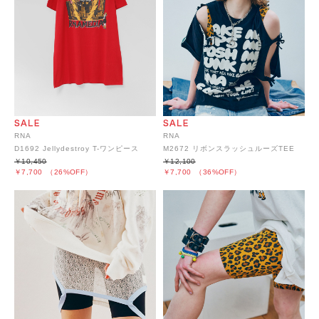
RNA
RNA
D1692 Jellydestroy T-ワンピース
M2672 リボンスラッシュルーズTEE
￥10,450
￥12,100
￥7,700
（26%OFF）
￥7,700
（36%OFF）