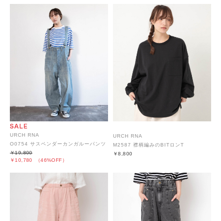
URCH RNA
URCH RNA
O0754 サスペンダーカンガルーパンツ
M2587 襟柄編みのBITロンT
￥19,800
￥8,800
￥10,780
（46%OFF）