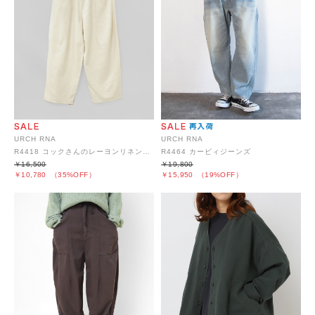
URCH RNA
URCH RNA
R4418 コックさんのレーヨンリネン5ポケパンツ
R4464 カービィジーンズ
￥16,500
￥19,800
￥10,780
（35%OFF）
￥15,950
（19%OFF）