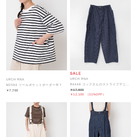
URCH RNA
URCH RNA
R4448 コックさんのストライプデニムパンツ
M2584 ツールポケットボーダー半Ｔ
￥17,600
￥7,700
￥12,100
（31%OFF）