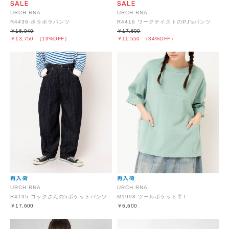
URCH RNA
URCH RNA
R4436 ボラボラパンツ
R4416 ワークテイストのPJ'sパンツ
￥16,940
￥17,600
￥13,750
（19%OFF）
￥11,550
（34%OFF）
URCH RNA
URCH RNA
R4195 コックさんの5ポケットパンツ
M1998 ツールポケット半T
￥17,600
￥6,600