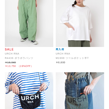
URCH RNA
URCH RNA
R4436 ボラボラパンツ
M1998 ツールポケット半T
￥16,940
￥6,600
￥13,750
（19%OFF）