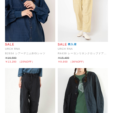
URCH RNA
URCH RNA
B2934 シアーデニムBIGシャツ
R4439 レーヨンリネンクロップドアトリエパンツ
￥16,500
￥15,400
￥13,200
（20%OFF）
￥9,900
（36%OFF）