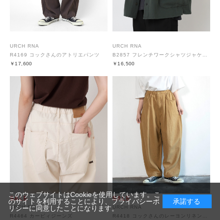
URCH RNA
URCH RNA
R4169 コックさんのアトリエパンツ
B2857 フレンチワークシャツジャケット
￥17,600
￥16,500
このウェブサイトはCookieを使用しています。こ
のサイトを利用することにより、
プライバシーポ
承諾する
リシー
に同意したことになります。
URCH RNA
URCH RNA
R4464 カービィジーンズ
R4418 コックさんのレーヨンリネン5ポケパンツ