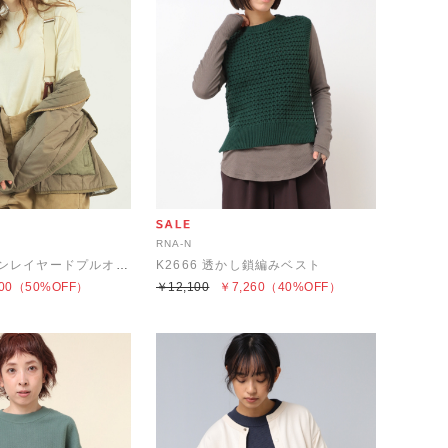
RNA-N
K2631 コットンレイヤードプルオーバー
K2666 透かし鎖編みベスト
00
（50%OFF）
￥12,100
￥7,260
（40%OFF）