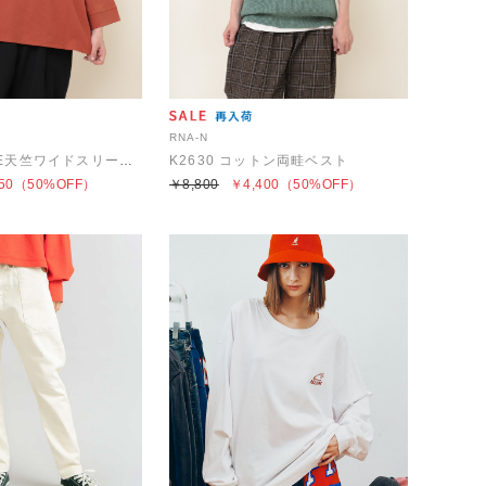
RNA-N
M2093 21/-OE天竺ワイドスリーブプルオーバー
K2630 コットン両畦ベスト
50
（50%OFF）
￥8,800
￥4,400
（50%OFF）