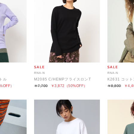
RNA-N
RNA-N
ートル
M2085 C/HEMPフライスロンT
%OFF）
￥7,700
￥3,872
（50%OFF）
￥8,800
￥4,4