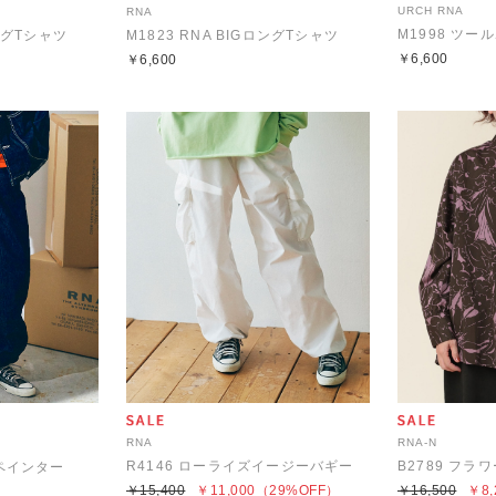
URCH RNA
RNA
M1998 ツー
ロングTシャツ
M1823 RNA BIGロングTシャツ
￥6,600
￥6,600
RNA
RNA-N
R4146 ローライズイージーバギー
Gペインター
￥15,400
￥11,000
（29%OFF）
￥16,500
￥8,