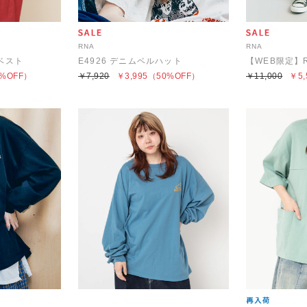
RNA
RNA
畦ベスト
E4926 デニムベルハット
%OFF）
￥7,920
￥3,995
（50%OFF）
￥11,000
￥5,