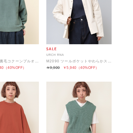
URCH RNA
M2134 ５飛び裏毛コクーンプルオーバー
M2090 ツールポケットやわらかスナップカーディガン
40
（40%OFF）
￥9,900
￥5,940
（40%OFF）