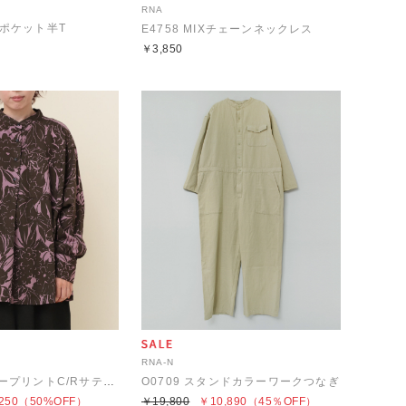
RNA
ルポケット半T
E4758 MIXチェーンネックレス
￥3,850
RNA-N
B2789 フラワープリントC/Rサテンシャツ
O0709 スタンドカラーワークつなぎ
250
（50%OFF）
￥19,800
￥10,890
（45％OFF）