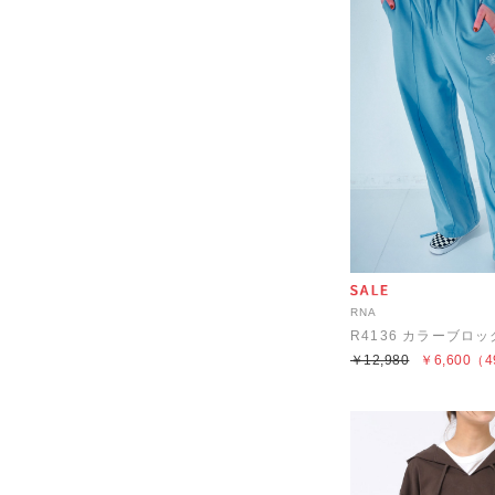
RNA
￥12,980
￥6,600
（4