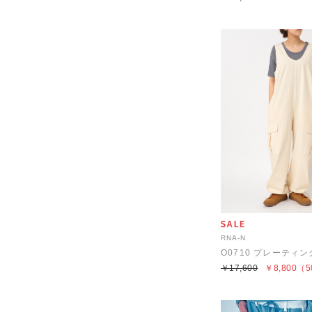
RNA-N
￥17,600
￥8,800
（5