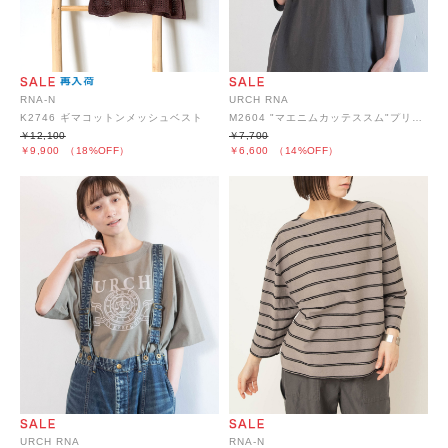
RNA-N
URCH RNA
K2746 ギマコットンメッシュベスト
M2604 "マエニムカッテススム"プリント半T
￥12,100
￥7,700
￥9,900
（18%OFF）
￥6,600
（14%OFF）
URCH RNA
RNA-N