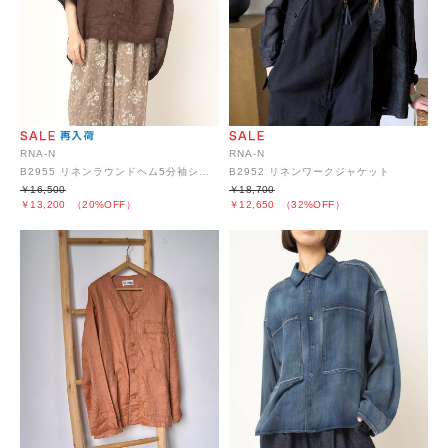
RNA-N
RNA-N
B2955 リネンラウンドヘム5分袖シャツ
B2952 リネンワークジャケット
￥16,500
￥18,700
￥13,200
（20%OFF）
￥12,650
（32%OFF）