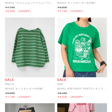
M2604 "マエニムカッテススム"プリント半T
M2645 タックボーダー8分袖T
￥7,700
￥8,800
￥6,600
（14%OFF）
￥7,700
（13%OFF）
RNA-N
RNA
M2645 タックボーダー8分袖T
M2661 BIRTHDAY PARTYレギュラーT
￥8,800
￥8,250
￥7,700
（13%OFF）
￥6,600
（20%OFF）