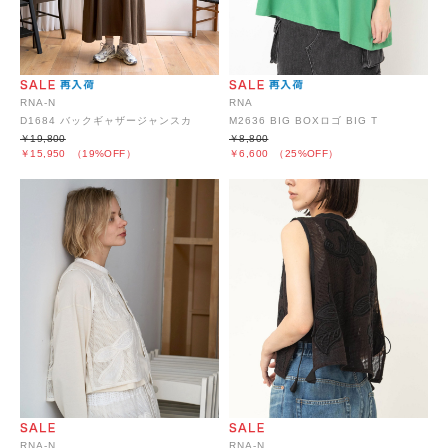
RNA-N
RNA
D1684 バックギャザージャンスカ
M2636 BIG BOXロゴ BIG T
￥19,800
￥8,800
￥15,950
（19%OFF）
￥6,600
（25%OFF）
RNA-N
RNA-N