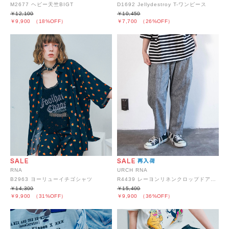
M2677 ヘビー天竺BIGT
D1692 Jellydestroy T-ワンピース
￥12,100
￥10,450
￥9,900
（18%OFF）
￥7,700
（26%OFF）
RNA
URCH RNA
B2963 ヨーリューイチゴシャツ
R4439 レーヨンリネンクロップドアトリエパンツ
￥14,300
￥15,400
￥9,900
（31%OFF）
￥9,900
（36%OFF）