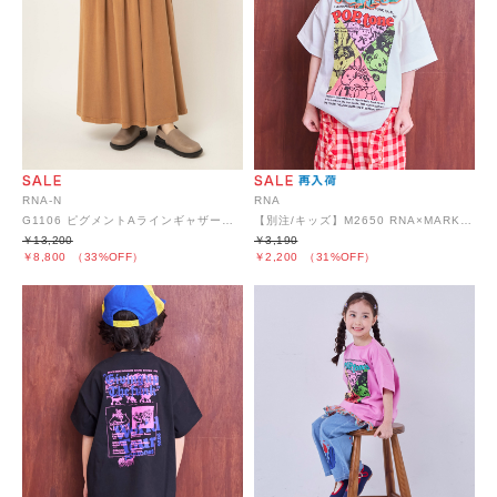
RNA-N
RNA
G1106 ピグメントAラインギャザースカート
【別注/キッズ】M2650 RNA×MARKEY'SポップトーンズプリントビッグT
￥13,200
￥3,190
￥8,800
（33%OFF）
￥2,200
（31%OFF）