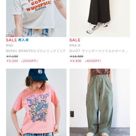
RNA
RNA-N
M2691 DONUTSロゴクレリックミニT
G1107 ヴィンテージツイルナロースカート
￥7,150
￥16,500
￥5,500
（23%OFF）
￥9,900
（40%OFF）