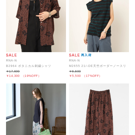
RNA-N
RNA-N
B2964 ボタニカル刺繍シャツ
M2655 21/-OE天竺ボーダーノースリ
￥17,600
￥6,600
￥14,300
（19%OFF）
￥5,500
（17%OFF）