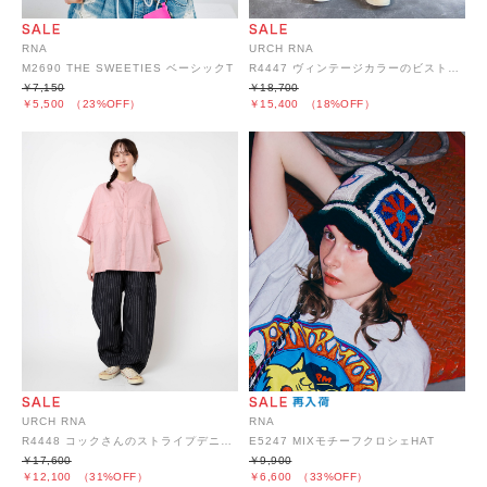
RNA
URCH RNA
M2690 THE SWEETIES ベーシックT
R4447 ヴィンテージカラーのビストロワークパンツ
￥7,150
￥18,700
￥5,500
（23%OFF）
￥15,400
（18%OFF）
URCH RNA
RNA
R4448 コックさんのストライプデニムパンツ
E5247 MIXモチーフクロシェHAT
￥17,600
￥9,900
￥12,100
（31%OFF）
￥6,600
（33%OFF）