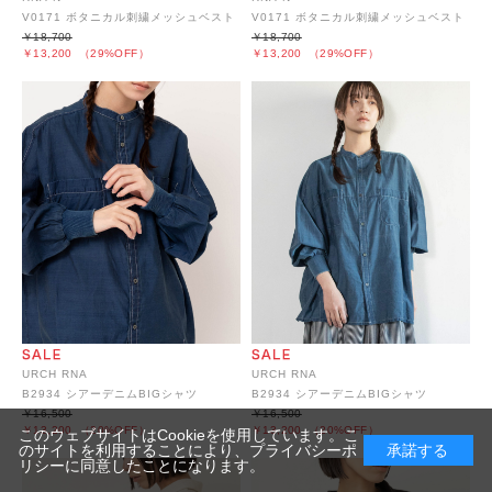
V0171 ボタニカル刺繍メッシュベスト
V0171 ボタニカル刺繍メッシュベスト
￥18,700
￥18,700
￥13,200
（29%OFF）
￥13,200
（29%OFF）
URCH RNA
URCH RNA
B2934 シアーデニムBIGシャツ
B2934 シアーデニムBIGシャツ
￥16,500
￥16,500
￥13,200
（20%OFF）
￥13,200
（20%OFF）
このウェブサイトはCookieを使用しています。こ
のサイトを利用することにより、
プライバシーポ
承諾する
リシー
に同意したことになります。