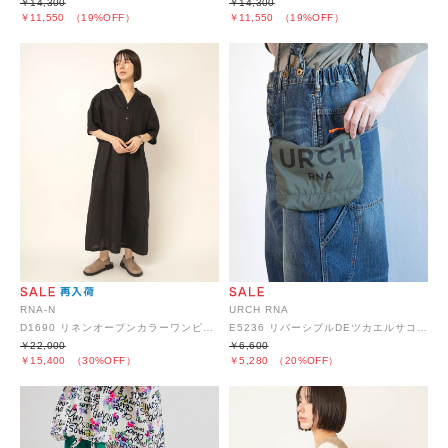
￥14,300
￥14,300
￥11,550
（19%OFF）
￥11,550
（19%OFF）
RNA-N
URCH RNA
D1690 リネンオープンカラーワンピース
E5236 リバーシブルDEツカエルサコッシュ
￥22,000
￥6,600
￥15,400
（30%OFF）
￥5,280
（20%OFF）