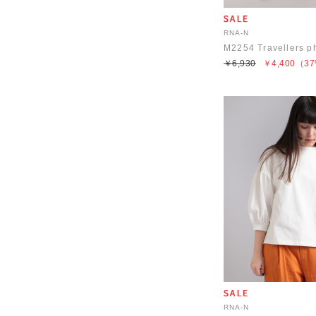
RNA-N
M2254 Travellers ph
￥6,930
￥4,400
（37
RNA-N