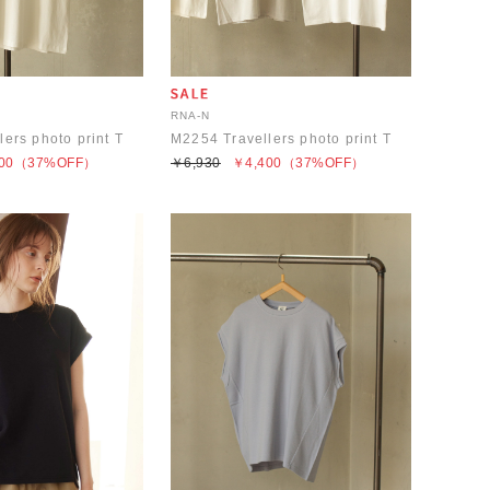
RNA-N
ers photo print T
M2254 Travellers photo print T
00
（37%OFF）
￥6,930
￥4,400
（37%OFF）