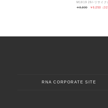
￥8,800
￥6,050
（31
RNA CORPORATE SITE