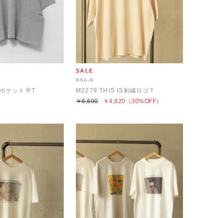
RNA-N
ルポケット半T
M2279 THIS IS刺繍ロゴＴ
￥6,600
￥4,620
（30%OFF）