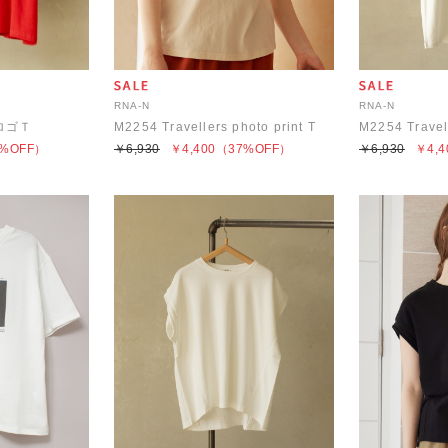
RNA-N
RNA-N
繍ロゴＴ
M2254 Travellers photo print T
M2254 Travell
%OFF）
￥6,930
￥4,400
（37%OFF）
￥6,930
￥4,4