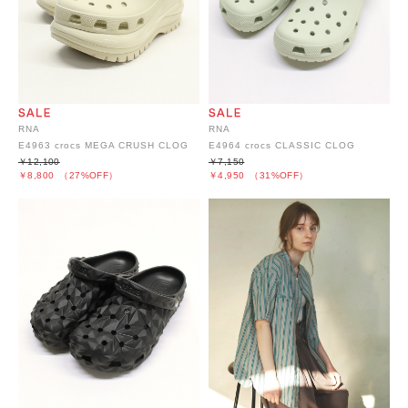
RNA
RNA
E4963 crocs MEGA CRUSH CLOG
E4964 crocs CLASSIC CLOG
￥12,100
￥7,150
￥8,800
（27%OFF）
￥4,950
（31%OFF）