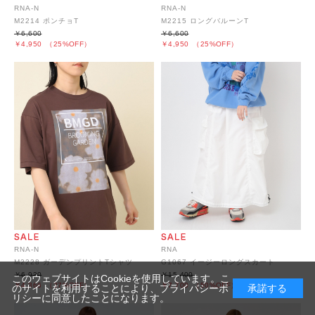
RNA-N
RNA-N
M2214 ポンチョT
M2215 ロングバルーンT
￥6,600
￥6,600
￥4,950
（25%OFF）
￥4,950
（25%OFF）
RNA-N
RNA
M2228 ガーデンプリントTシャツ
G1067 イージーロングスカート
￥6,930
￥15,400
このウェブサイトはCookieを使用しています。こ
￥4,366
（37%OFF）
￥7,700
（50%OFF）
のサイトを利用することにより、
プライバシーポ
承諾する
リシー
に同意したことになります。