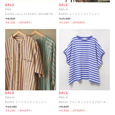
RNA
RNA-N
E4965 crocs CLASSIC GEOMETRIC CLOG
B2822 コードストライプシャツ
￥8,800
￥15,400
￥6,160
（30%OFF）
￥9,240
（40%OFF）
RNA-N
RNA-N
B2822 コードストライプシャツ
M2026 クルーネックスクエアボーダーデザインT
￥15,400
￥8,800
￥9,240
（40%OFF）
￥6,600
（25%OFF）