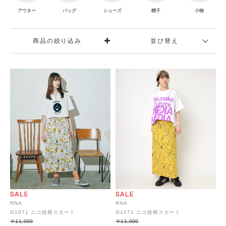
シューズ
帽子
小物
アウター
バッグ
商品の絞り込み
並び替え
RNA
RNA
G1071 ニコ総柄スカート
G1071 ニコ総柄スカート
￥11,000
￥11,000