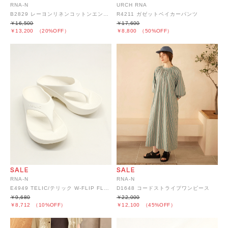
RNA-N
URCH RNA
B2829 レーヨンリネンコットンエンブロイダリーシャツ
R4211 ガゼットベイカーパンツ
￥16,500
￥17,600
￥13,200
（20%OFF）
￥8,800
（50%OFF）
RNA-N
RNA-N
E4949 TELIC/テリック W-FLIP FLOP
D1648 コードストライプワンピース
￥9,680
￥22,000
￥8,712
（10%OFF）
￥12,100
（45%OFF）