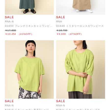
RNA-N
RNA
D1650 フレンチリネンキャミワンピース
D1646 ミリタリーロンスカワンピース
￥17,600
￥18,700
￥10,454
（41%OFF）
￥9,900
（47%OFF）
RNA-N
RNA-N
B2810 リネンレーヨン布帛Tシャツ
B2811 リネンレーヨンAラインブラウス