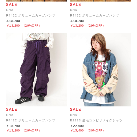
RNA
RNA
R4422 ボリュームカーゴパンツ
R4422 ボリュームカーゴパンツ
￥18,700
￥18,700
￥13,200
（29%OFF）
￥13,200
（29%OFF）
RNA
RNA
R4422 ボリュームカーゴパンツ
B2933 裏毛コンビリメイクシャツ
￥18,700
￥22,000
￥13,200
（29%OFF）
￥15,400
（30%OFF）