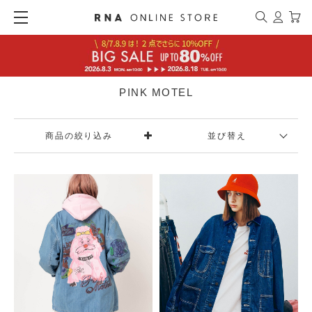
PINK MOTEL
商品の絞り込み
並び替え