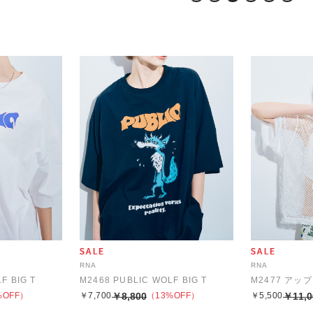
1
2
3
4
5
6
RNA
RNA
F BIG T
M2468 PUBLIC WOLF BIG T
%OFF）
￥7,700
￥8,800
（13%OFF）
￥5,500
￥11,0