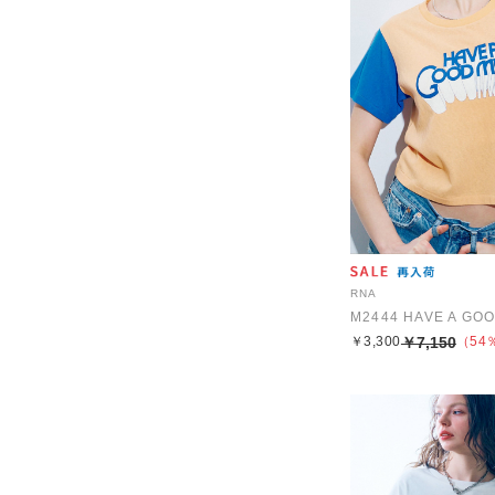
RNA
￥3,300
￥7,150
（54