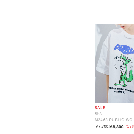
RNA
M2468 PUBLIC WOL
￥7,700
￥8,800
（13